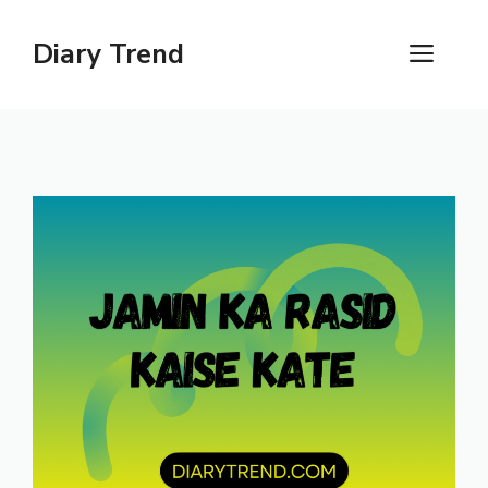
Skip
to
Diary Trend
ME
content