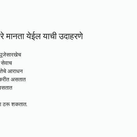
रे मानता येईल याची उदाहरणे
 पूजेसारखेच
ी सेवाच
वतेचे आराधन
ा करीत असतात
 असतात
जा ठरू शकतात.